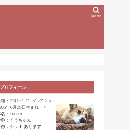
search
プロフィール
種：ｳｴﾙｼｭｺｰｷﾞｰﾍﾟﾝﾌﾞﾛｰｸ
006年6月29日生まれ ♀
名：kuniko
愛称：くうちゃん
特徴：シッポ あります