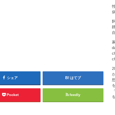
d
c
c
シェア
はてブ
Pocket
feedly