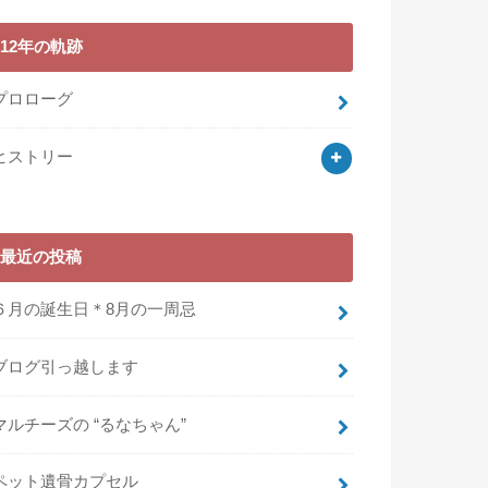
12年の軌跡
プロローグ
ヒストリー
最近の投稿
６月の誕生日＊8月の一周忌
ブログ引っ越します
マルチーズの “るなちゃん”
ペット遺骨カプセル