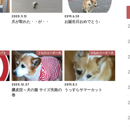
2020.9.13
2019.6.30
爪が取れた・・が・・
お誕生日おめでとう♪
ベート
うちのコーギー犬
うちのコーギー犬
2020.12.27
2019.8.3
膿皮症～犬の服 サイズ失敗の
うっすらサマーカット
巻