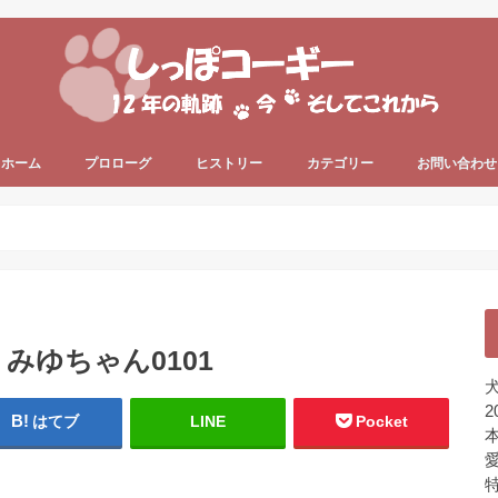
ホーム
プロローグ
ヒストリー
カテゴリー
お問い合わせ
since 2006 ～
since 2013 ～
うちのコーギー犬
犬の健康
犬の色々
プライベート
ちょっと一息
未分類
 みゆちゃん0101
犬
2
はてブ
LINE
Pocket
本