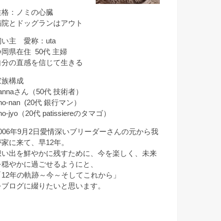
性格：ノミの心臓
病院とドッグランはアウト
飼い主 愛称：uta
静岡県在住 50代 主婦
自分の直感を信じて生きる
家族構成
annaさん（50代 技術者）
ho-nan (20代 銀行マン）
ho-jyo（20代 patissiereのタマゴ）
2006年9月2日愛情深いブリーダーさんの元から我
が家に来て、早12年。
想い出を鮮やかに残すために、今を楽しく、未来
を穏やかに過ごせるようにと、
「12年の軌跡～今～そしてこれから」
をブログに綴りたいと思います。