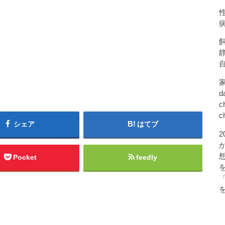
d
c
c
シェア
はてブ
Pocket
feedly