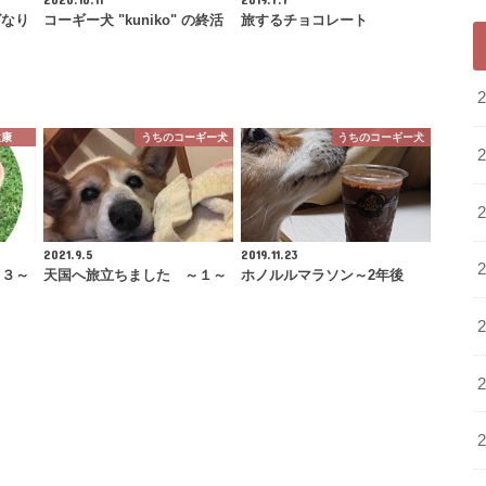
グなり
コーギー犬 "kuniko" の終活
旅するチョコレート
健康
うちのコーギー犬
うちのコーギー犬
2021.9.5
2019.11.23
～３～
天国へ旅立ちました ～１～
ホノルルマラソン～2年後