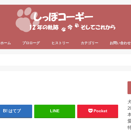
ホーム
プロローグ
ヒストリー
カテゴリー
お問い合わせ
since 2006 ～
since 2013 ～
うちのコーギー犬
犬の健康
犬の色々
プライベート
ちょっと一息
未分類
犬
2
はてブ
LINE
Pocket
本