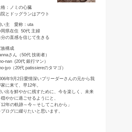
性格：ノミの心臓
病院とドッグランはアウト
飼い主 愛称：uta
静岡県在住 50代 主婦
自分の直感を信じて生きる
家族構成
annaさん（50代 技術者）
ho-nan (20代 銀行マン）
ho-jyo（20代 patissiereのタマゴ）
2006年9月2日愛情深いブリーダーさんの元から我
が家に来て、早12年。
想い出を鮮やかに残すために、今を楽しく、未来
を穏やかに過ごせるようにと、
「12年の軌跡～今～そしてこれから」
をブログに綴りたいと思います。