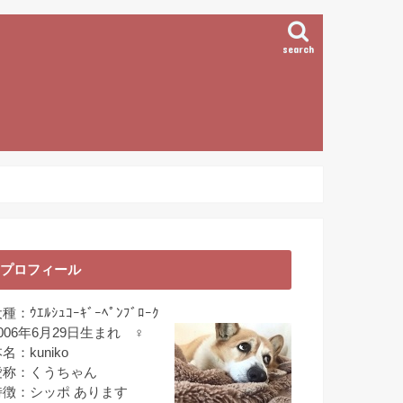
search
プロフィール
種：ｳｴﾙｼｭｺｰｷﾞｰﾍﾟﾝﾌﾞﾛｰｸ
006年6月29日生まれ ♀
名：kuniko
愛称：くうちゃん
特徴：シッポ あります