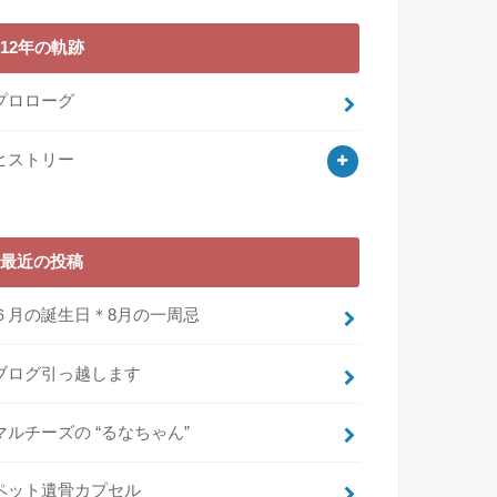
12年の軌跡
プロローグ
ヒストリー
最近の投稿
６月の誕生日＊8月の一周忌
ブログ引っ越します
マルチーズの “るなちゃん”
ペット遺骨カプセル