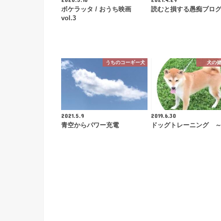
ボケラッタ / おうち映画
読むと損する愚痴ブロ
vol.3
うちのコーギー犬
犬の
2021.5.9
2019.6.30
青空からパワー充電
ドッグトレーニング 