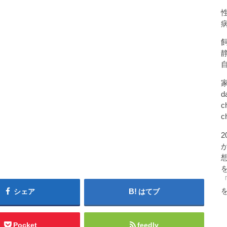
d
c
c
シェア
はてブ
Pocket
feedly