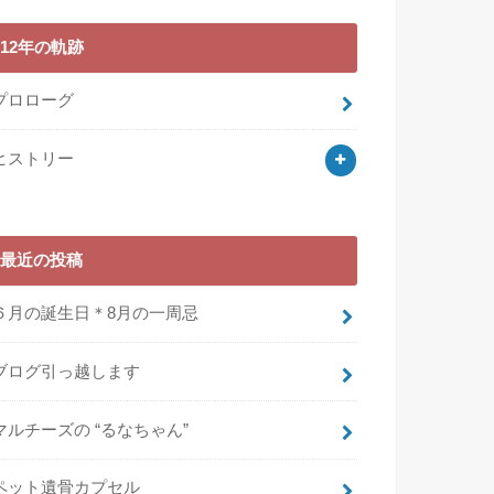
12年の軌跡
プロローグ
ヒストリー
最近の投稿
６月の誕生日＊8月の一周忌
ブログ引っ越します
マルチーズの “るなちゃん”
ペット遺骨カプセル