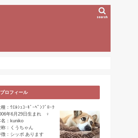
search
プロフィール
種：ｳｴﾙｼｭｺｰｷﾞｰﾍﾟﾝﾌﾞﾛｰｸ
006年6月29日生まれ ♀
名：kuniko
愛称：くうちゃん
特徴：シッポ あります