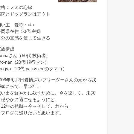
性格：ノミの心臓
病院とドッグランはアウト
飼い主 愛称：uta
静岡県在住 50代 主婦
自分の直感を信じて生きる
家族構成
annaさん（50代 技術者）
ho-nan (20代 銀行マン）
ho-jyo（20代 patissiereのタマゴ）
2006年9月2日愛情深いブリーダーさんの元から我
が家に来て、早12年。
想い出を鮮やかに残すために、今を楽しく、未来
を穏やかに過ごせるようにと、
「12年の軌跡～今～そしてこれから」
をブログに綴りたいと思います。