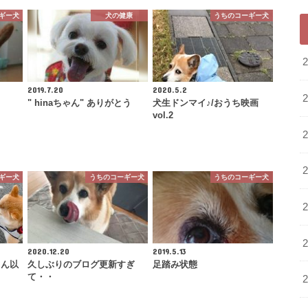
ギー犬
犬の健康
うちのコーギー犬
2019.7.20
2020.5.2
" hinaちゃん" ありがとう
犬生ドンマイ♪/おうち映画
vol.2
ギー犬
うちのコーギー犬
うちのコーギー犬
2020.12.20
2019.5.13
さん以
久しぶりのブログ更新すぎ
足踏み状態
て・・