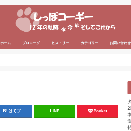
ホーム
プロローグ
ヒストリー
カテゴリー
お問い合わせ
since 2006 ～
since 2013 ～
うちのコーギー犬
犬の健康
犬の色々
プライベート
ちょっと一息
未分類
犬
2
はてブ
LINE
Pocket
本