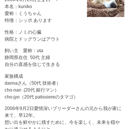
本名：kuniko
愛称：くうちゃん
特徴：シッポ あります
性格：ノミの心臓
病院とドッグランはアウト
飼い主 愛称：uta
静岡県在住 50代 主婦
自分の直感を信じて生きる
家族構成
dannaさん（50代 技術者）
cho-nan (20代 銀行マン）
cho-jyo（20代 patissiereのタマゴ）
2006年9月2日愛情深いブリーダーさんの元から我が家に
来て、早12年。
想い出を鮮やかに残すために、今を楽しく、未来を穏や