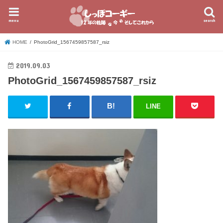
menu
search
HOME
PhotoGrid_1567459857587_rsiz
2019.09.03
PhotoGrid_1567459857587_rsiz
LINE