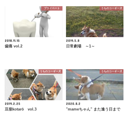
プライベート
うちのコーギー犬
2018.11.15
2019.5.8
歯痛 vol.2
日常劇場 ～1～
うちのコーギー犬
うちのコーギー犬
2019.2.25
2020.8.2
豆柴kotarō vol.3
"mameちゃん" また逢う日まで