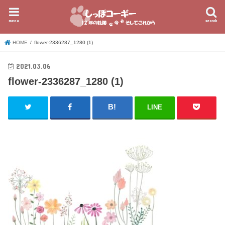
menu
search
HOME
flower-2336287_1280 (1)
2021.03.06
flower-2336287_1280 (1)
LINE