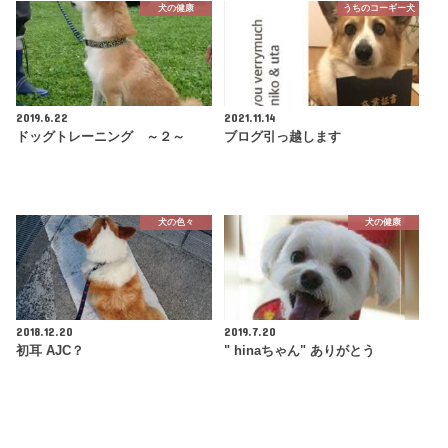
犬の健康
うちのコーギー犬
2019.6.22
2021.11.14
ドッグトレーニング ～２～
ブログ引っ越します
犬の色々
犬の健康
2018.12.20
2019.7.20
初耳 AJC？
" hinaちゃん" ありがとう