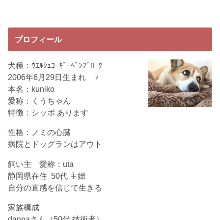
プロフィール
犬種：ｳｴﾙｼｭｺｰｷﾞｰﾍﾟﾝﾌﾞﾛｰｸ
2006年6月29日生まれ ♀
本名：kuniko
愛称：くうちゃん
特徴：シッポ あります
性格：ノミの心臓
病院とドッグランはアウト
飼い主 愛称：uta
静岡県在住 50代 主婦
自分の直感を信じて生きる
家族構成
dannaさん（50代 技術者）