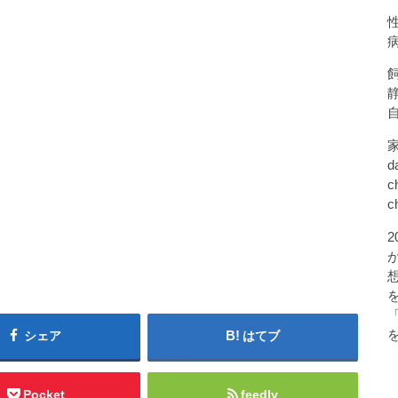
d
c
c
シェア
はてブ
Pocket
feedly