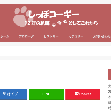
ホーム
プロローグ
ヒストリー
カテゴリー
お問い合わせ
since 2006 ～
since 2013 ～
うちのコーギー犬
犬の健康
犬の色々
プライベート
ちょっと一息
未分類
犬
2
はてブ
LINE
Pocket
本