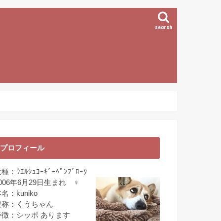
search
プロフィール
種：ｳｴﾙｼｭｺｰｷﾞｰﾍﾟﾝﾌﾞﾛｰｸ
006年6月29日生まれ ♀
名：kuniko
愛称：くうちゃん
特徴：シッポ あります