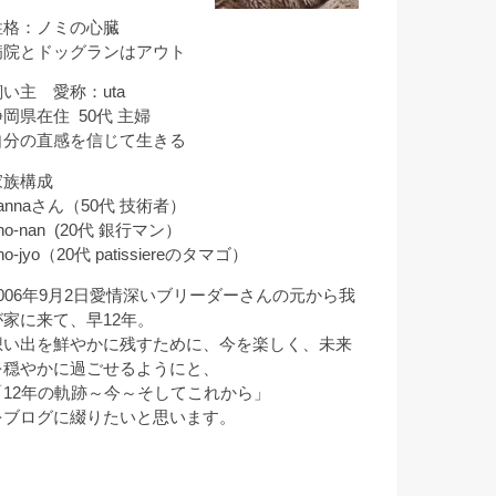
性格：ノミの心臓
病院とドッグランはアウト
飼い主 愛称：uta
静岡県在住 50代 主婦
自分の直感を信じて生きる
家族構成
annaさん（50代 技術者）
ho-nan (20代 銀行マン）
ho-jyo（20代 patissiereのタマゴ）
2006年9月2日愛情深いブリーダーさんの元から我
が家に来て、早12年。
想い出を鮮やかに残すために、今を楽しく、未来
を穏やかに過ごせるようにと、
「12年の軌跡～今～そしてこれから」
をブログに綴りたいと思います。