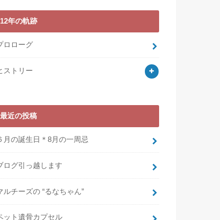
12年の軌跡
プロローグ
ヒストリー
最近の投稿
６月の誕生日＊8月の一周忌
ブログ引っ越します
マルチーズの “るなちゃん”
ペット遺骨カプセル