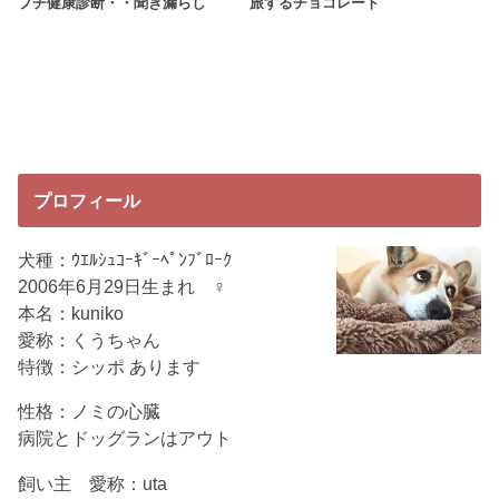
プチ健康診断・・聞き漏らし
旅するチョコレート
プロフィール
犬種：ｳｴﾙｼｭｺｰｷﾞｰﾍﾟﾝﾌﾞﾛｰｸ
2006年6月29日生まれ ♀
本名：kuniko
愛称：くうちゃん
特徴：シッポ あります
性格：ノミの心臓
病院とドッグランはアウト
飼い主 愛称：uta