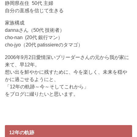
静岡県在住 50代 主婦
自分の直感を信じて生きる
家族構成
dannaさん（50代 技術者）
cho-nan (20代 銀行マン）
cho-jyo（20代 patissiereのタマゴ）
2006年9月2日愛情深いブリーダーさんの元から我が家に
来て、早12年。
想い出を鮮やかに残すために、今を楽しく、未来を穏や
かに過ごせるようにと、
「12年の軌跡～今～そしてこれから」
をブログに綴りたいと思います。
12年の軌跡