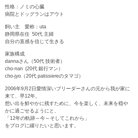
性格：ノミの心臓
病院とドッグランはアウト
飼い主 愛称：uta
静岡県在住 50代 主婦
自分の直感を信じて生きる
家族構成
dannaさん（50代 技術者）
cho-nan (20代 銀行マン）
cho-jyo（20代 patissiereのタマゴ）
2006年9月2日愛情深いブリーダーさんの元から我が家に
来て、早12年。
想い出を鮮やかに残すために、今を楽しく、未来を穏や
かに過ごせるようにと、
「12年の軌跡～今～そしてこれから」
をブログに綴りたいと思います。