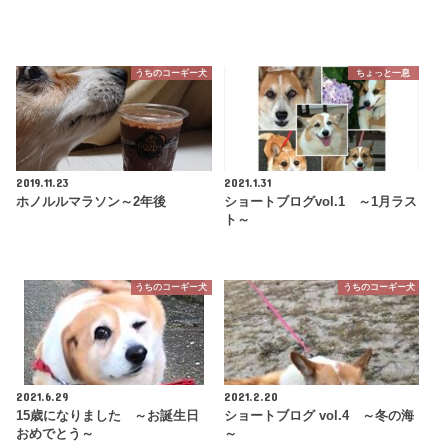
うちのコーギー犬
ちょっと一息
2019.11.23
2021.1.31
ホノルルマラソン～2年後
ショートブログvol.1 ～1月ラス
ト～
うちのコーギー犬
うちのコーギー犬
2021.6.29
2021.2.20
15歳になりました ～お誕生日
ショートブログ vol.4 ～冬の海
おめでとう～
～