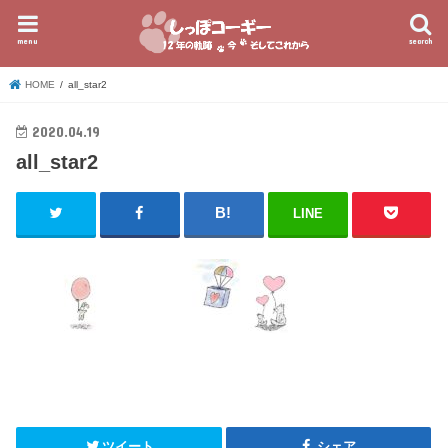
menu
search
HOME
all_star2
2020.04.19
all_star2
LINE
ツイート
シェア