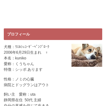
プロフィール
犬種：ｳｴﾙｼｭｺｰｷﾞｰﾍﾟﾝﾌﾞﾛｰｸ
2006年6月29日生まれ ♀
本名：kuniko
愛称：くうちゃん
特徴：シッポ あります
性格：ノミの心臓
病院とドッグランはアウト
飼い主 愛称：uta
静岡県在住 50代 主婦
自分の直感を信じて生きる