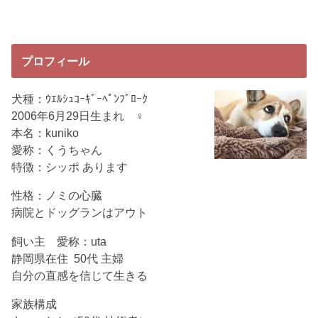
プロフィール
犬種：ｳｴﾙｼｭｺｰｷﾞｰﾍﾟﾝﾌﾞﾛｰｸ
2006年6月29日生まれ ♀
本名：kuniko
愛称：くうちゃん
特徴：シッポ あります
性格：ノミの心臓
病院とドッグランはアウト
飼い主 愛称：uta
静岡県在住 50代 主婦
自分の直感を信じて生きる
家族構成