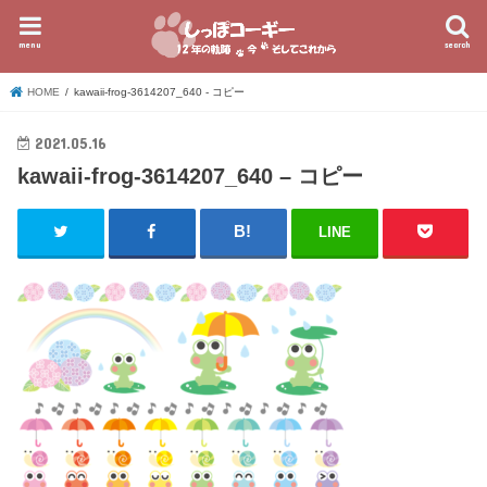
menu
search
HOME
kawaii-frog-3614207_640 - コピー
2021.05.16
kawaii-frog-3614207_640 – コピー
LINE