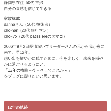
静岡県在住 50代 主婦
自分の直感を信じて生きる
家族構成
dannaさん（50代 技術者）
cho-nan (20代 銀行マン）
cho-jyo（20代 patissiereのタマゴ）
2006年9月2日愛情深いブリーダーさんの元から我が家に
来て、早12年。
想い出を鮮やかに残すために、今を楽しく、未来を穏や
かに過ごせるようにと、
「12年の軌跡～今～そしてこれから」
をブログに綴りたいと思います。
12年の軌跡