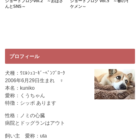
ショートブログvol.2 ～おばさ
ショートブログ vol.5 ～春のイ
んとSNS～
ケメン～
プロフィール
犬種：ｳｴﾙｼｭｺｰｷﾞｰﾍﾟﾝﾌﾞﾛｰｸ
2006年6月29日生まれ ♀
本名：kuniko
愛称：くうちゃん
特徴：シッポ あります
性格：ノミの心臓
病院とドッグランはアウト
飼い主 愛称：uta