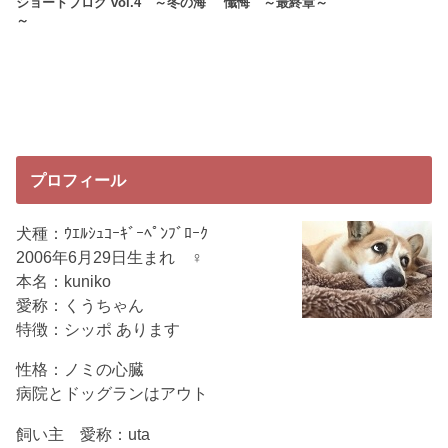
ショートブログ vol.4 ～冬の海
懺悔 ～最終章～
～
プロフィール
犬種：ｳｴﾙｼｭｺｰｷﾞｰﾍﾟﾝﾌﾞﾛｰｸ
2006年6月29日生まれ ♀
本名：kuniko
愛称：くうちゃん
特徴：シッポ あります
性格：ノミの心臓
病院とドッグランはアウト
飼い主 愛称：uta