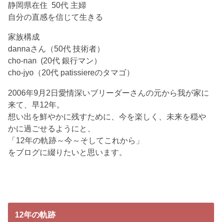
静岡県在住 50代 主婦
自分の直感を信じて生きる
家族構成
dannaさん（50代 技術者）
cho-nan (20代 銀行マン）
cho-jyo（20代 patissiereのタマゴ）
2006年9月2日愛情深いブリーダーさんの元から我が家に
来て、早12年。
想い出を鮮やかに残すために、今を楽しく、未来を穏や
かに過ごせるようにと、
「12年の軌跡～今～そしてこれから」
をブログに綴りたいと思います。
12年の軌跡