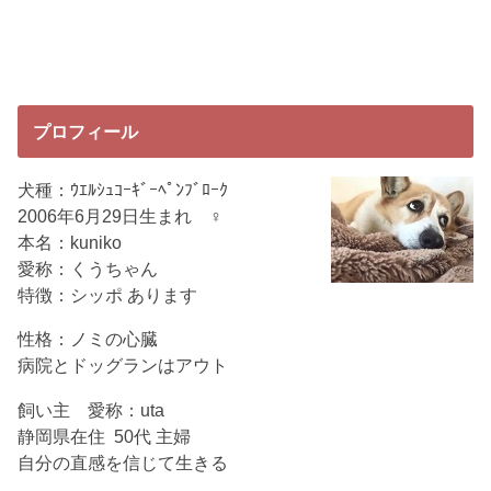
プロフィール
犬種：ｳｴﾙｼｭｺｰｷﾞｰﾍﾟﾝﾌﾞﾛｰｸ
2006年6月29日生まれ ♀
本名：kuniko
愛称：くうちゃん
特徴：シッポ あります
性格：ノミの心臓
病院とドッグランはアウト
飼い主 愛称：uta
静岡県在住 50代 主婦
自分の直感を信じて生きる