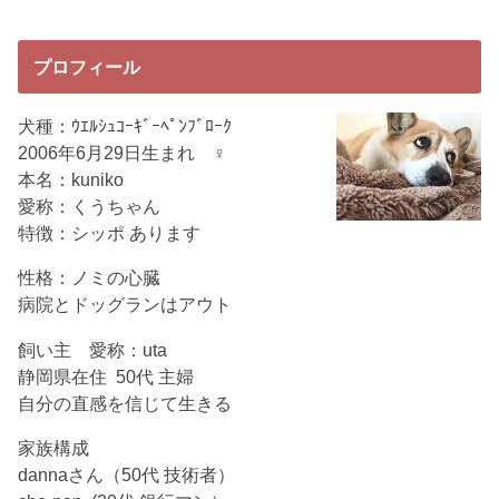
プロフィール
犬種：ｳｴﾙｼｭｺｰｷﾞｰﾍﾟﾝﾌﾞﾛｰｸ
2006年6月29日生まれ ♀
本名：kuniko
愛称：くうちゃん
特徴：シッポ あります
性格：ノミの心臓
病院とドッグランはアウト
飼い主 愛称：uta
静岡県在住 50代 主婦
自分の直感を信じて生きる
家族構成
dannaさん（50代 技術者）