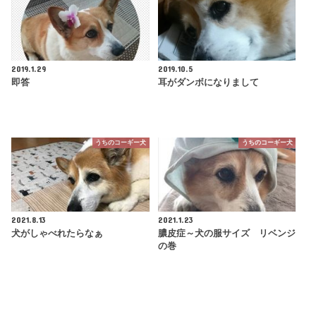
2019.1.29
2019.10.5
即答
耳がダンボになりまして
うちのコーギー犬
うちのコーギー犬
2021.8.13
2021.1.23
犬がしゃべれたらなぁ
膿皮症～犬の服サイズ リベンジ
の巻